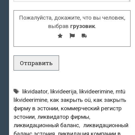
Пожалуйста, докажите, что вы человек,
выбрав
грузовик
.
Tags:
likvidaator
,
likvideerija
,
likvideerimine
,
mtü
likvideerimine
,
как закрыть oü
,
как закрыть
фирму в эстонии
,
коммерческий регистр
эстонии
,
ликвидатор фирмы
,
ликвидационный баланс
,
ликвидационный
баланс эстония
,
ликвидация компании в