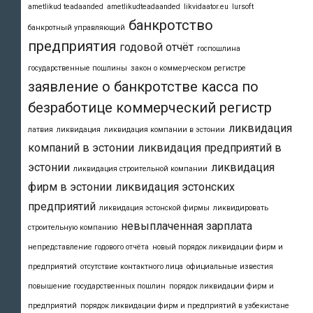
ametlikud teadaanded
ametlikudteadaanded
likvidaator.eu
lursoft
банкротство
банкротный управляющий
предприятия
годовой отчёт
госпошлина
государственные пошлины
закон о коммерческом регистре
заявление о банкротстве
касса по
безработице
коммерческий регистр
ликвидация
латвия
ликвидация
ликвидация компании в эстонии
компаний в эстонии
ликвидация предприятий в
эстонии
ликвидация
ликвидация строительной компании
фирм в эстонии
ликвидация эстонских
предприятий
ликвидация эстонской фирмы
ликвидировать
невыплаченная зарплата
строительную компанию
непредставление годового отчёта
новый порядок ликвидации фирм и
предприятий
отсутствие контактного лица
официальные известия
повышение государственных пошлин
порядок ликвидации фирм и
предприятий
порядок ликвидации фирм и предприятий в узбекистане