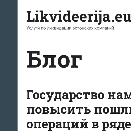
Перейти
Likvideerija.e
к
содержимому
Услуги по ликвидации эстонских компаний
Блог
Государство нам
повысить пошл
операций в ряде