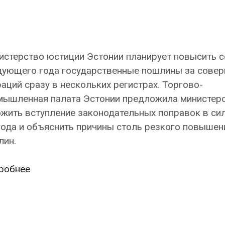
истерство юстиции Эстонии планирует повысить с
дующего года государственные пошлины за сове
аций сразу в нескольких регистрах. Торгово-
мышленная палата Эстонии предложила министер
жить вступление законодательных поправок в сил
года и объяснить причины столь резкого повышен
лин.
Государство
робнее
намерено
с
2025
года