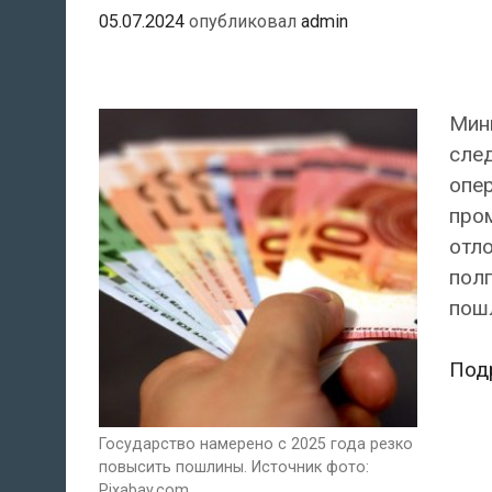
05.07.2024
опубликовал
admin
Мин
сле
опер
про
отло
пол
пош
Под
Государство намерено с 2025 года резко
повысить пошлины. Источник фото:
Pixabay.com.