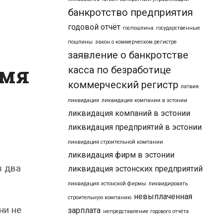
банкротство предприятия
годовой отчёт
госпошлина
государственные
пошлины
закон о коммерческом регистре
заявление о банкротстве
емя
касса по безработице
коммерческий регистр
латвия
ликвидация
ликвидация компании в эстонии
ликвидация компаний в эстонии
ликвидация предприятий в эстонии
ликвидация строительной компании
ликвидация фирм в эстонии
з два
ликвидация эстонских предприятий
ликвидация эстонской фирмы
ликвидировать
невыплаченная
строительную компанию
ни не
зарплата
непредставление годового отчёта