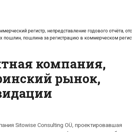
резко
повысить
пошлины
ммерческий регистр
,
непредставление годового отчёта
,
от
за
х пошлин
,
пошлина за регистрацию в коммерческом регис
совершение
операций
в
ктная компания,
ряде
финский рынок,
регистров
видации
ания Sitowise Consulting OÜ, проектировавшая