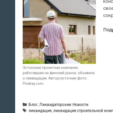
конс
свое
сок
Под
Эстонская проектная компания,
работавшая на финский рынок, объявила
о ликвидации. Автор/источник фото:
Pixabay.com.
Рубрики
Блог
,
Ликвидаторские Новости
Метки
ликвидация
,
ликвидация строительной ком