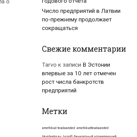
годового отчёта
ла о
Число предприятий в Латвии
по-прежнему продолжает
сокращаться
Свежие комментарии
Tarvo
к записи
В Эстонии
впервые за 10 лет отмечен
рост числа банкротств
предприятий
Метки
ametlikud teadaanded
ametlikudteadaanded
likvidaator.eu
lursoft
банкротный управляющий