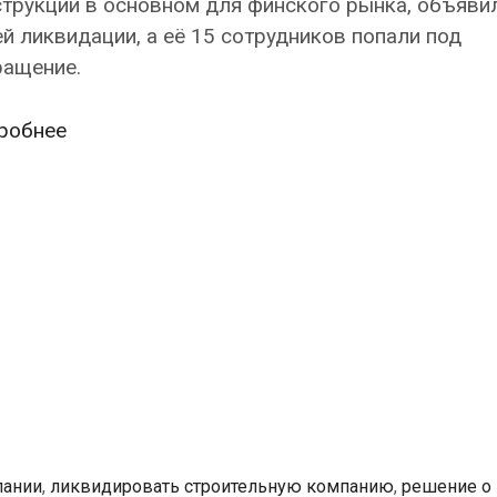
трукции в основном для финского рынка, объяви
й ликвидации, а её 15 сотрудников попали под
ращение.
Эстонская
робнее
проектная
компания,
работавшая
на
финский
рынок,
объявила
о
ликвидации
пании
,
ликвидировать строительную компанию
,
решение о