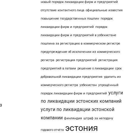
новый порядок ликвидации фирм и предприятий
отсутствие контактного лица
официальные известия
повышение государственных пошлин
порядок
ликвидации фирм и предприятий
порядок
ликвидации фирм и предприятий в узбекистане
пошлина за регистрацию в коммерческом регистре
предупреждение об исключении из коммерческого
регистра
регистрация предприятий
регистрация
предприятий в латвии
решение о ликвидации
срок
добровольной ликвидации предприятия
удалить из
коммерческого регистра
узбекистан
упрощённый
услуги
порядок ликвидации фирм и предприятий
по ликвидации эстонских компаний
з
услуги по ликвидации эстонской
компании
финляндия
штраф за неподачу
эстония
годового отчёта