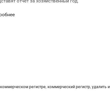
ставят отчёт за хозяйственный год.
Удалить
робнее
из
Коммерческого
регистра
юридическое
лицо,
не
сдавшее
вовремя
годовой
отчёт,
 коммерческом регистре
,
коммерческий регистр
,
удалить и
станет
проще