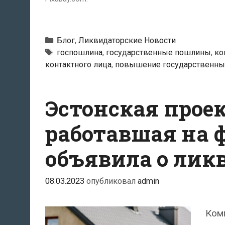
Рубрики
Блог
,
Ликвидаторские Новости
Метки
госпошлина
,
государственные пошлины
,
ко
контактного лица
,
повышение государственны
Эстонская прое
работавшая на 
объявила о лик
08.03.2023
опубликовал
admin
Комп