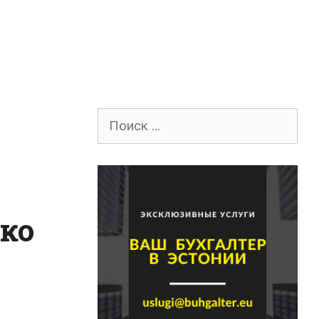
Поиск
для:
зко