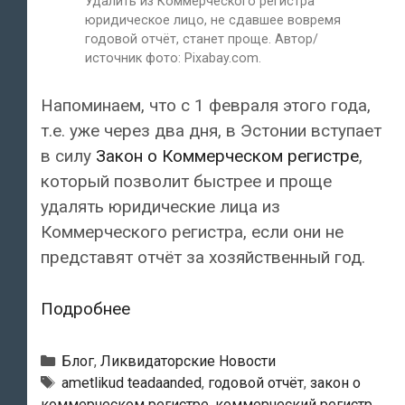
Удалить из Коммерческого регистра
юридическое лицо, не сдавшее вовремя
годовой отчёт, станет проще. Автор/
источник фото: Pixabay.com.
Напоминаем, что с 1 февраля этого года,
т.е. уже через два дня, в Эстонии вступает
в силу
Закон о Коммерческом регистре
,
который позволит быстрее и проще
удалять юридические лица из
Коммерческого регистра, если они не
представят отчёт за хозяйственный год.
Удалить
Подробнее
из
Коммерческого
Рубрики
Блог
,
Ликвидаторские Новости
регистра
Метки
ametlikud teadaanded
,
годовой отчёт
,
закон о
коммерческом регистре
,
коммерческий регистр
,