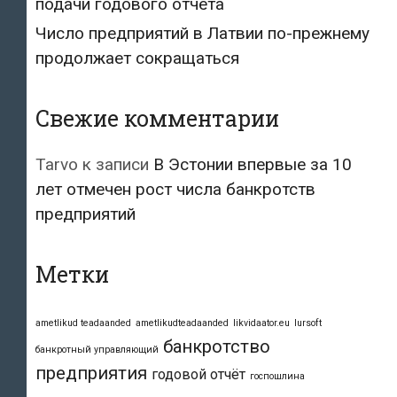
подачи годового отчёта
Число предприятий в Латвии по-прежнему
продолжает сокращаться
Свежие комментарии
Tarvo
к записи
В Эстонии впервые за 10
лет отмечен рост числа банкротств
предприятий
Метки
ametlikud teadaanded
ametlikudteadaanded
likvidaator.eu
lursoft
банкротство
банкротный управляющий
предприятия
годовой отчёт
госпошлина