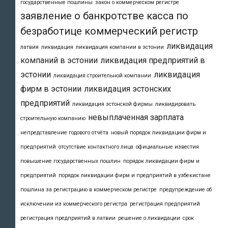
государственные пошлины
закон о коммерческом регистре
заявление о банкротстве
касса по
безработице
коммерческий регистр
ликвидация
латвия
ликвидация
ликвидация компании в эстонии
компаний в эстонии
ликвидация предприятий в
эстонии
ликвидация
ликвидация строительной компании
фирм в эстонии
ликвидация эстонских
предприятий
ликвидация эстонской фирмы
ликвидировать
невыплаченная зарплата
строительную компанию
непредставление годового отчёта
новый порядок ликвидации фирм и
предприятий
отсутствие контактного лица
официальные известия
повышение государственных пошлин
порядок ликвидации фирм и
предприятий
порядок ликвидации фирм и предприятий в узбекистане
пошлина за регистрацию в коммерческом регистре
предупреждение об
исключении из коммерческого регистра
регистрация предприятий
регистрация предприятий в латвии
решение о ликвидации
срок