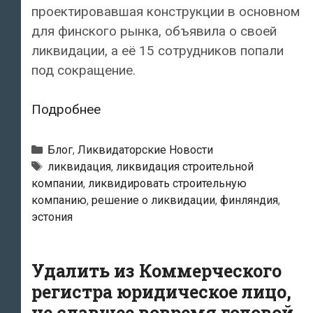
проектировавшая конструкции в основном
для финского рынка, объявила о своей
ликвидации, а её 15 сотрудников попали
под сокращение.
Эстонская
Подробнее
проектная
компания,
Рубрики
Блог
,
Ликвидаторские Новости
работавшая
Метки
ликвидация
,
ликвидация строительной
компании
,
ликвидировать строительную
на
компанию
,
решение о ликвидации
,
финляндия
,
финский
эстония
рынок,
объявила
о
Удалить из Коммерческого
ликвидации
регистра юридическое лицо,
не сдавшее вовремя годовой