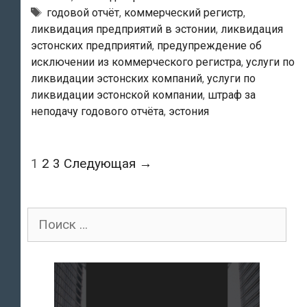
из
Метки
годовой отчёт
,
коммерческий регистр
,
ликвидация предприятий в эстонии
,
ликвидация
Коммерческого
эстонских предприятий
,
предупреждение об
регистра
исключении из коммерческого регистра
,
услуги по
может
ликвидации эстонских компаний
,
услуги по
быть
ликвидации эстонской компании
,
штраф за
отправлено
неподачу годового отчёта
,
эстония
собственникам
компании
Навигация
1
2
3
Следующая →
автоматически
по
после
записям
истечения
Поиск
срока
для:
подачи
годового
отчёта