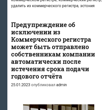
юридическое
удалить из коммерческого регистра
,
эстония
лицо,
не
сдавшее
Предупреждение об
вовремя
исключении из
годовой
Коммерческого регистра
отчёт,
может быть отправлено
станет
собственникам компании
проще
автоматически после
истечения срока подачи
годового отчёта
25.01.2023
опубликовал
admin